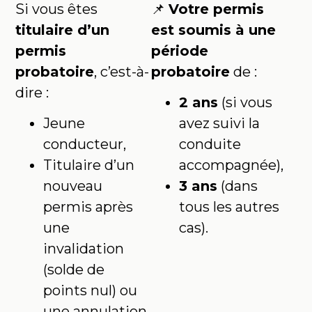
Si vous êtes
📌
Votre permis
titulaire d’un
est soumis à une
permis
période
probatoire
, c’est-à-
probatoire
de :
dire :
2 ans
(si vous
Jeune
avez suivi la
conducteur,
conduite
Titulaire d’un
accompagnée),
nouveau
3 ans
(dans
permis après
tous les autres
une
cas).
invalidation
(solde de
points nul) ou
une annulation