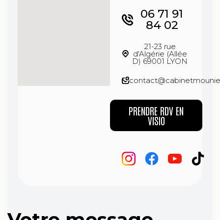
06 71 91
84 02
21-23 rue
d'Algérie (Allée
D) 69001 LYON
contact@cabinetmounie
PRENDRE RDV EN
VISIO
Votre message