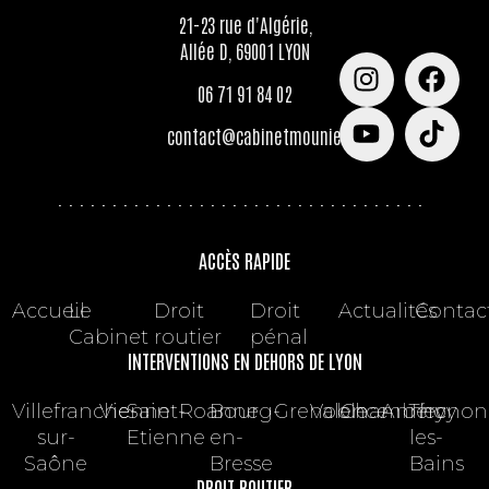
21-23 rue d'Algérie,
Allée D, 69001 LYON
06 71 91 84 02
contact@cabinetmounier.com
ACCÈS RAPIDE
Accueil
Le
Droit
Droit
Actualités
Contac
Cabinet
routier
pénal
INTERVENTIONS EN DEHORS DE LYON
Villefranche-
Vienne
Saint-
Roanne
Bourg-
Grenoble
Valence
Chambéry
Annecy
Thonon
sur-
Etienne
en-
les-
Saône
Bresse
Bains
DROIT ROUTIER